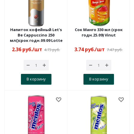
Напиток кофейный Let's
Сок Манго 330 мл (срок
Be Cappuccino 250
годн.25.09) Vinut
мл()срок годн.09.09 Lotte
2.36
руб.
/шт
3.74
руб.
/шт
4.73
руб.
7.47
руб.
В корзину
В корзину