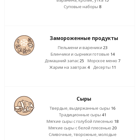
Баранина, кролик, утка
15
Суповые наборы
8
Замороженные продукты
Пельмени и вареники
23
Блинчики и сырники готовые
14
Домашний запас
25
Морское меню
7
Жарим на завтрак
4
Десерты
11
Сыры
Твердые, выдержанные сыры
16
Традиционные сыры
41
Мягкие сыры с голубой плесенью
18
Мягкие сыры с белой плесенью
20
Сливочные, творожные, молодые