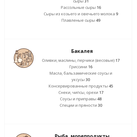
сыры
31
Рассольные сыры
16
Сыры из козьего и овечьего молока
9
Плавленые сыры
49
Бакалея
Оливки, маслины, перчики (весовые)
17
Гриссини
16
Масла, бальзамические соусы и
уксусы
30
Консервированные продукты
45
Снеки, чипсы, орехи
17
Соусы и приправы
48
Специи и пряности
30
Рыба, морепродукты