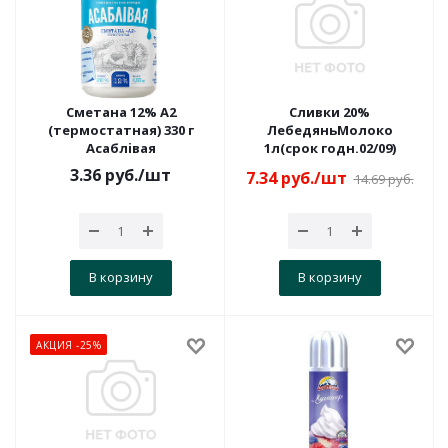
Сметана 12% А2
Сливки 20%
(термостатная) 330 г
ЛебедяньМолоко
Асаблiвая
1л(срок годн.02/09)
3.36
руб.
/шт
7.34
руб.
/шт
14.69
руб.
В корзину
В корзину
АКЦИЯ -25%