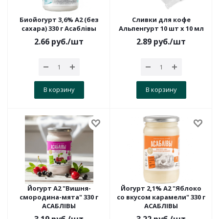
Биойогурт 3,6% А2 (без
Сливки для кофе
сахара) 330 г Асаблiвы
Альпенгурт 10 шт х 10 мл
2.66
руб.
/шт
2.89
руб.
/шт
В корзину
В корзину
Йогурт А2 "Вишня-
Йогурт 2,1% А2 "Яблоко
смородина-мята" 330 г
со вкусом карамели" 330 г
АСАБЛІВЫ
АСАБЛІВЫ