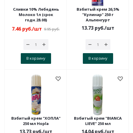
Сливки 10% Лебедянь
Взбитый крем 26,5%
Молоко 1л (срок
"Кулинар" 250 г
годн.28.08)
Альпенгурт
13.73
руб.
/шт
7.46
руб.
/шт
9.95
руб.
В корзину
В корзину
Взбитый крем "ХОПЛА"
Взбитый крем "BIANCA
250 мл Hopla
LIEVE" 250 мл
13.73
руб.
/шт
14.04
руб.
/шт