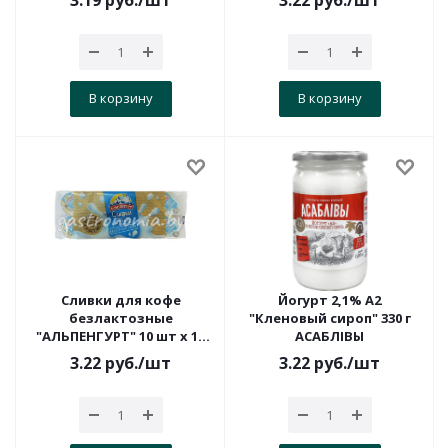
3.19
руб.
/шт
3.22
руб.
/шт
В корзину
В корзину
Сливки для кофе
Йогурт 2,1% А2
безлактозные
"Кленовый сироп" 330 г
"АЛЬПЕНГУРТ" 10 шт х 10
АСАБЛІВЫ
мл
3.22
руб.
/шт
3.22
руб.
/шт