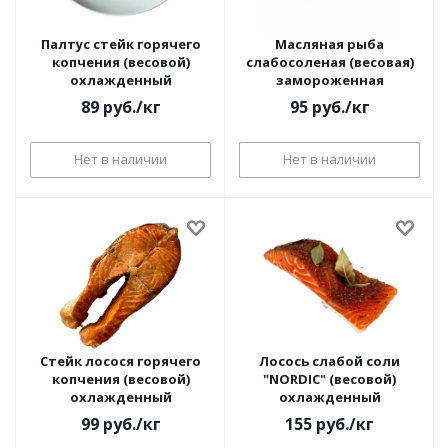
Палтус стейк горячего
Масляная рыба
копчения (весовой)
слабосоленая (весовая)
охлажденный
замороженная
89
руб.
/кг
95
руб.
/кг
Нет в наличии
Нет в наличии
Стейк лосося горячего
Лосось слабой соли
копчения (весовой)
"NORDIC" (весовой)
охлажденный
охлажденный
99
руб.
/кг
155
руб.
/кг