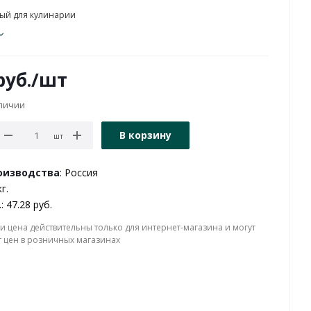
ый для кулинарии
уб.
/шт
аличии
В корзину
шт
оизводства
: Россия
кг.
.
: 47.28 руб.
и цена действительны только для интернет-магазина и могут
т цен в розничных магазинах