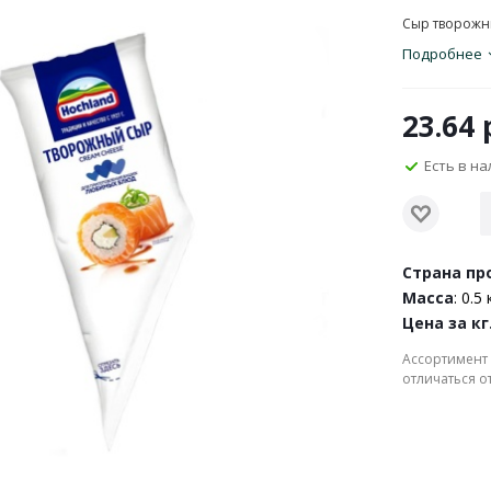
Сыр творожн
Подробнее
23.64
р
Есть в н
Страна пр
Масса
: 0.5 
Цена за кг
Ассортимент 
отличаться о