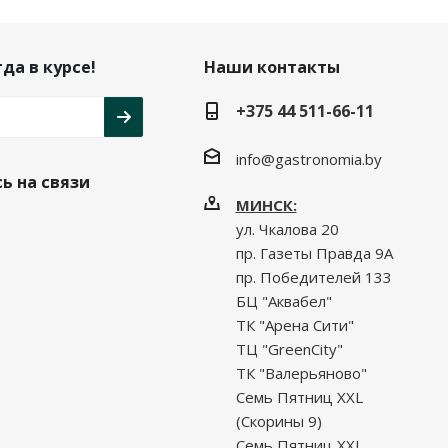
да в курсе!
Наши контакты
+375 44 511-66-11
info@gastronomia.by
ь на связи
МИНСК:
ул. Чкалова 20
пр. Газеты Правда 9А
пр. Победителей 133
БЦ "Аквабел"
ТК "Арена Сити"
ТЦ "GreenCity"
ТК "Валерьяново"
Семь Пятниц XXL
(Скорины 9)
Семь Пятниц XXL