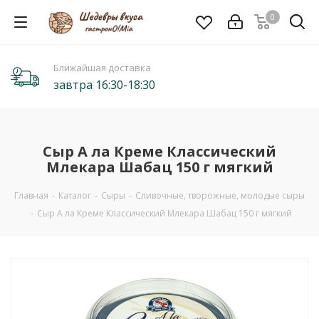
0
Ближайшая доставка
завтра 16:30-18:30
Сыр А ла Креме Классический
Млекара Шабац 150 г мягкий
Главная
-
Каталог
-
Сыры
-
Сливочные, творожные, молодые сыры
-
Сыр А ла Креме Классический Млекара Шабац 150 г мягкий