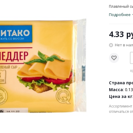
Плавленый сы
Подробнее
4.33
ру
Нет в на
в
Страна пр
Масса
: 0.13
Цена за кг
Ассортимент 
отличаться о