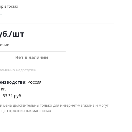
р в тостах
б.
/шт
личии
Нет в наличии
ременно недоступен
оизводства
: Россия
 кг.
.
: 33.31 руб.
и цена действительны только для интернет-магазина и могут
т цен в розничных магазинах