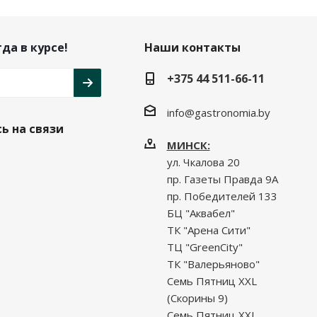
да в курсе!
Наши контакты
+375 44 511-66-11
info@gastronomia.by
ь на связи
МИНСК:
ул. Чкалова 20
пр. Газеты Правда 9А
пр. Победителей 133
БЦ "Аквабел"
ТК "Арена Сити"
ТЦ "GreenCity"
ТК "Валерьяново"
Семь Пятниц XXL
(Скорины 9)
Семь Пятниц XXL