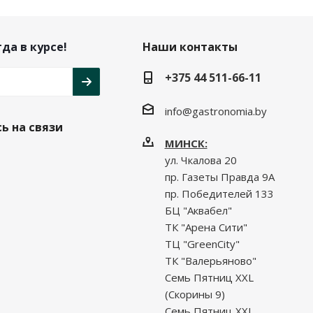
да в курсе!
Наши контакты
+375 44 511-66-11
info@gastronomia.by
ь на связи
МИНСК:
ул. Чкалова 20
пр. Газеты Правда 9А
пр. Победителей 133
БЦ "Аквабел"
ТК "Арена Сити"
ТЦ "GreenCity"
ТК "Валерьяново"
Семь Пятниц XXL
(Скорины 9)
Семь Пятниц XXL