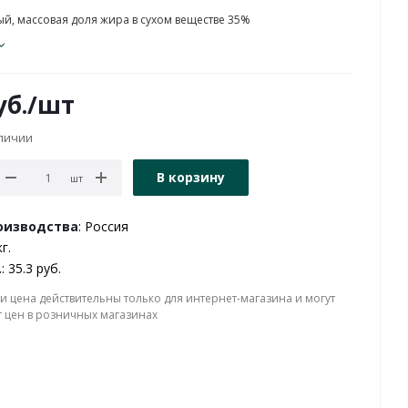
й, массовая доля жира в сухом веществе 35%
б.
/шт
аличии
В корзину
шт
оизводства
: Россия
кг.
.
: 35.3 руб.
и цена действительны только для интернет-магазина и могут
т цен в розничных магазинах