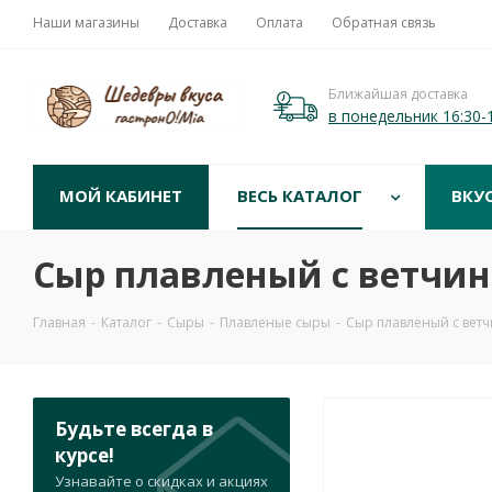
Наши магазины
Доставка
Оплата
Обратная связь
Ближайшая доставка
в понедельник 16:30-
МОЙ КАБИНЕТ
ВЕСЬ КАТАЛОГ
ВКУ
Сыр плавленый с ветчино
Главная
-
Каталог
-
Сыры
-
Плавленые сыры
-
Сыр плавленый с ветч
Будьте всегда в
курсе!
Узнавайте о скидках и акциях