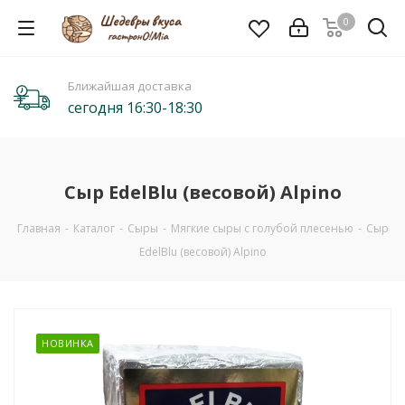
0
Ближайшая доставка
сегодня 16:30-18:30
Сыр EdelBlu (весовой) Alpino
Главная
-
Каталог
-
Сыры
-
Мягкие сыры с голубой плесенью
-
Сыр
EdelBlu (весовой) Alpino
НОВИНКА