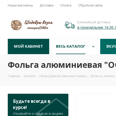
Наши магазины
Доставка
Оплата
Обратная связь
Ближайшая доставка
в понедельник 16:30-
МОЙ КАБИНЕТ
ВЕСЬ КАТАЛОГ
ВКУ
Фольга алюминиевая "О
Главная
-
Каталог
-
Непродовольственные товары
-
Фольга, пленка
Будьте всегда в
курсе!
Узнавайте о скидках и акциях