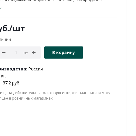
б.
/шт
аличии
В корзину
шт
оизводства
: Россия
 кг.
.
: 37.2 руб.
и цена действительны только для интернет-магазина и могут
т цен в розничных магазинах