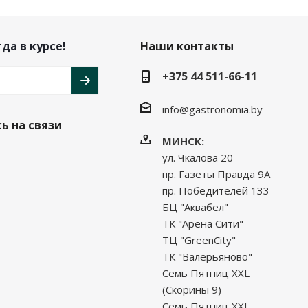
да в курсе!
Наши контакты
+375 44 511-66-11
info@gastronomia.by
ь на связи
МИНСК:
ул. Чкалова 20
пр. Газеты Правда 9А
пр. Победителей 133
БЦ "Аквабел"
ТК "Арена Сити"
ТЦ "GreenCity"
ТК "Валерьяново"
Семь Пятниц XXL
(Скорины 9)
Семь Пятниц XXL