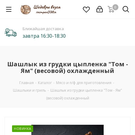
0
Ближайшая доставка
завтра 16:30-18:30
Шашлык из грудки цыпленка "Том -
Ям" (весовой) охлажденный
Главная
-
Каталог
-
Мясо и п/ф для приготовления
-
Шашлыки и гриль
-
Шашлык из грудки цыпленка "Том - Ям"
(весовой) охлажденный
НОВИНКА