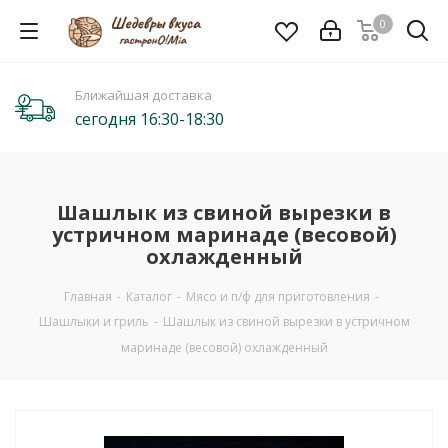
0
Ближайшая доставка
сегодня 16:30-18:30
Шашлык из свиной вырезки в
устричном маринаде (весовой)
охлажденный
Главная
-
Каталог
-
Мясо и п/ф для приготовления
-
Шашлыки и гриль
-
Шашлык из свиной вырезки в устричном
маринаде (весовой) охлажденный