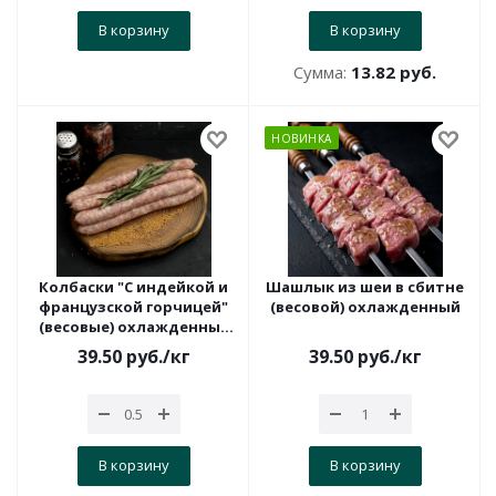
В корзину
В корзину
Сумма:
13.82 руб.
НОВИНКА
Колбаски "С индейкой и
Шашлык из шеи в сбитне
французской горчицей"
(весовой) охлажденный
(весовые) охлажденные
тонкие
39.50
руб.
/кг
39.50
руб.
/кг
В корзину
В корзину