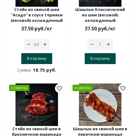
Стейк из свиной шеи
Шашлык Классический
"Асадо" в соусе терияки
из шеи (весовой)
(весовой) охлажденный
охлажденный
37.50
руб.
/кг
37.50
руб.
/кг
В корзину
В корзину
Сумма:
18.75 руб.
НОВИНКА
НОВИНКА
Стейк из свиной шеи в
Шашлык из свиной шеи в
брусничном маринаде
перечном маринаде