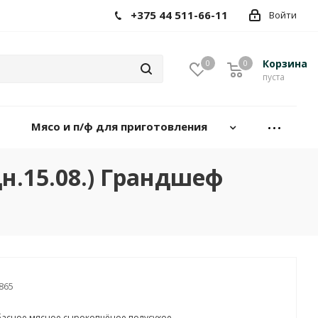
+375 44 511-66-11
Войти
Корзина
0
0
пуста
Мясо и п/ф для приготовления
дн.15.08.) Грандшеф
865
басное мясное сырокопчёное полусухое