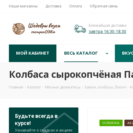
Наши магазины
Доставка
Оплата
Обратная связь
Ближайшая доставка
завтра 16:30-18:30
МОЙ КАБИНЕТ
ВЕСЬ КАТАЛОГ
ВКУ
Колбаса сырокопчёная Пар
Главная
-
Каталог
-
Мясные деликатесы
-
Хамон, колбасы, бекон
-
К
Будьте всегда в
курсе!
НОВИНКА
АК
Узнавайте о скидках и акциях