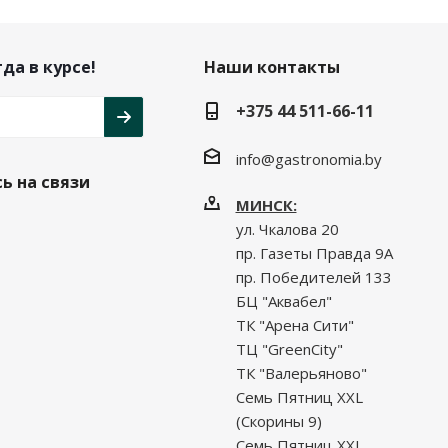
да в курсе!
Наши контакты
+375 44 511-66-11
info@gastronomia.by
ь на связи
МИНСК:
ул. Чкалова 20
пр. Газеты Правда 9А
пр. Победителей 133
БЦ "Аквабел"
ТК "Арена Сити"
ТЦ "GreenCity"
ТК "Валерьяново"
Семь Пятниц XXL
(Скорины 9)
Семь Пятниц XXL