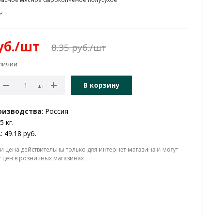
б.
/шт
8.35
руб.
/шт
аличии
В корзину
шт
оизводства
: Россия
5 кг.
.
: 49.18 руб.
и цена действительны только для интернет-магазина и могут
т цен в розничных магазинах