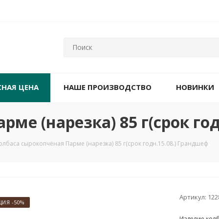
СНАЯ ЦЕНА
НАШЕ ПРОИЗВОДСТВО
НОВИНКИ
ме (нарезка) 85 г(срок го
олбаса сырокопчёная Парме (нарезка) 85 г(срок годн.15.08.) Грандшеф
Артикул:
122
ЦИЯ -50%
Изделие кол