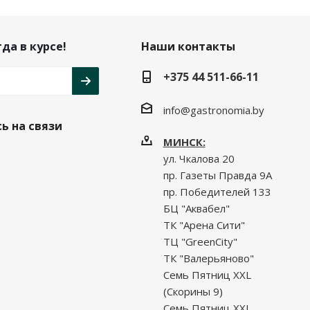
да в курсе!
Наши контакты
+375 44 511-66-11
info@gastronomia.by
ь на связи
МИНСК:
ул. Чкалова 20
пр. Газеты Правда 9А
пр. Победителей 133
БЦ "Аквабел"
ТК "Арена Сити"
ТЦ "GreenCity"
ТК "Валерьяново"
Семь Пятниц XXL
(Скорины 9)
Семь Пятниц XXL