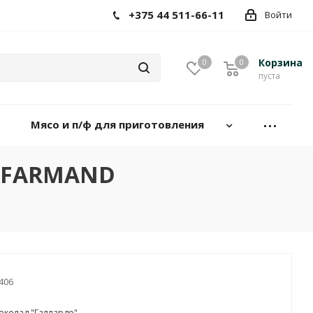
+375 44 511-66-11
Войти
Корзина
0
0
пуста
Мясо и п/ф для приготовления
) FARMAND
406
колад "Галлардо".