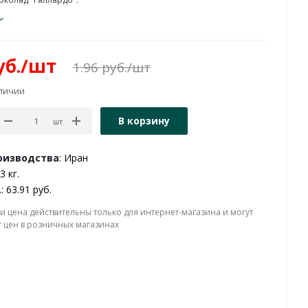
б.
/шт
1.96
руб.
/шт
аличии
В корзину
шт
оизводства
: Иран
3 кг.
.
: 63.91 руб.
и цена действительны только для интернет-магазина и могут
т цен в розничных магазинах