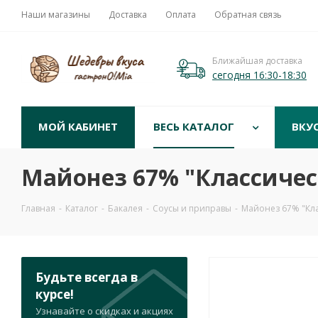
Наши магазины
Доставка
Оплата
Обратная связь
Ближайшая доставка
сегодня 16:30-18:30
МОЙ КАБИНЕТ
ВЕСЬ КАТАЛОГ
ВКУ
Майонез 67% "Классическ
Главная
-
Каталог
-
Бакалея
-
Соусы и приправы
-
Майонез 67% "Клас
Будьте всегда в
курсе!
Узнавайте о скидках и акциях