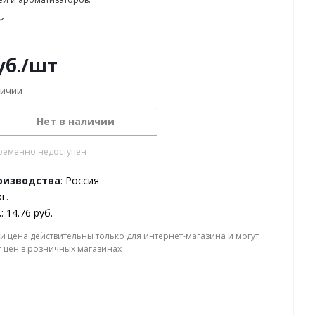
б.
/шт
личии
Нет в наличии
ременно недоступен
оизводства
: Россия
кг.
.
: 14.76 руб.
и цена действительны только для интернет-магазина и могут
т цен в розничных магазинах