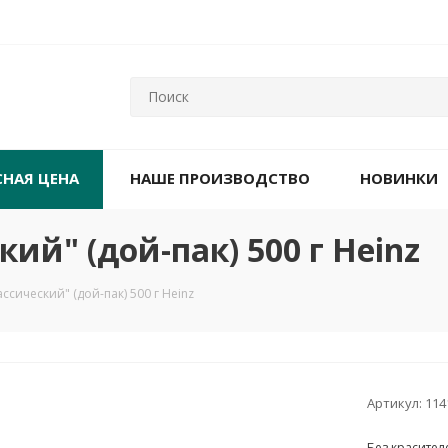
СНАЯ ЦЕНА
НАШЕ ПРОИЗВОДСТВО
НОВИНКИ
ий" (дой-пак) 500 г Heinz
сический" (дой-пак) 500 г Heinz
Артикул:
114
Без красител