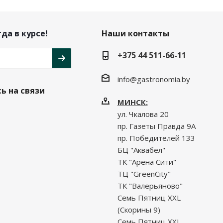
да в курсе!
Наши контакты
+375 44 511-66-11
info@gastronomia.by
ь на связи
МИНСК:
ул. Чкалова 20
пр. Газеты Правда 9А
пр. Победителей 133
БЦ "Аквабел"
ТК "Арена Сити"
ТЦ "GreenCity"
ТК "Валерьяново"
Семь Пятниц XXL
(Скорины 9)
Семь Пятниц XXL