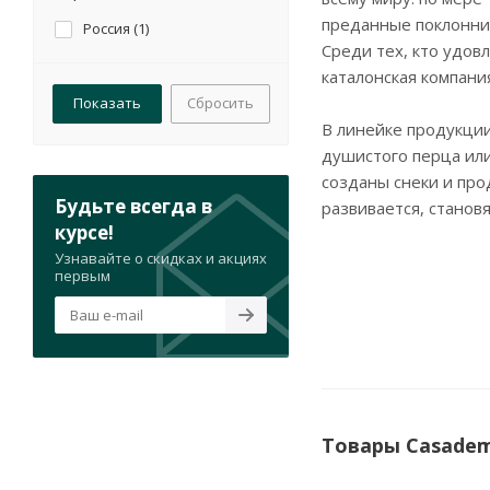
преданные поклонник
Россия (
1
)
Среди тех, кто удов
каталонская компани
Сбросить
В линейке продукции
душистого перца или
созданы снеки и про
Будьте всегда в
развивается, станов
курсе!
Узнавайте о скидках и акциях
первым
Товары Casadem