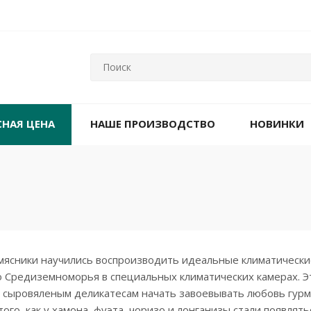
СНАЯ ЦЕНА
НАШЕ ПРОИЗВОДСТВО
НОВИНКИ
 мясники научились воспроизводить идеальные климатически
 Средиземноморья в специальных климатических камерах. Э
м сыровяленым деликатесам начать завоевывать любовь гурм
того, как у хамона, фуэта, чоризо и лонганизы стали появлять