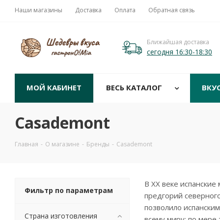
Наши магазины
Доставка
Оплата
Обратная связь
Ближайшая доставка
сегодня 16:30-18:30
МОЙ КАБИНЕТ
ВЕСЬ КАТАЛОГ
ВКУ
Casademont
Главная
-
О магазине
-
Бренды
-
Casademont
В XX веке испанские
Фильтр по параметрам
предгорий северного
позволило испански
Страна изготовления
всему миру: по мере 