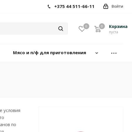
+375 44 511-66-11
Войти
Корзина
0
0
пуста
Мясо и п/ф для приготовления
е условия
то
анов по
ся