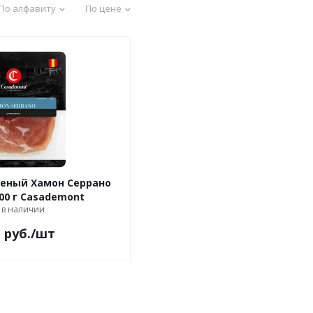
По алфавиту
По цене
н Серрано
100 г Casademont
 в наличии
1
руб.
/шт