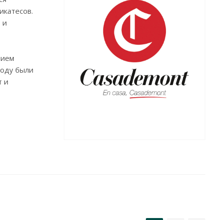
икатесов.
 и
нием
ходу были
т и