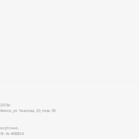
2018г.
инск, ул. Чкалова, 20, пом. 95
лосуточно.
9г. № 468854.