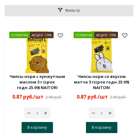
Фильтр
НОВИНКА
АКЦИЯ -70%
НОВИНКА
АКЦИЯ -70%
Чипсы нори с кунжутным
Чипсы нори со вкусом
маслом 3 г (срок
матча 3 г(срок годн.25.09)
годн.25.09) NAITORI
NAITORI
0.87
руб.
/шт
0.87
руб.
/шт
2.90
руб.
2.90
руб.
В корзину
В корзину