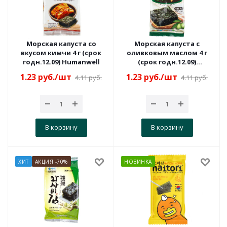
Морская капуста со
Морская капуста c
вкусом кимчи 4 г (срок
оливковым маслом 4 г
годн.12.09) Humanwell
(срок годн.12.09)
Humanwell
1.23
руб.
/шт
1.23
руб.
/шт
4.11
руб.
4.11
руб.
В корзину
В корзину
ХИТ
АКЦИЯ -70%
НОВИНКА