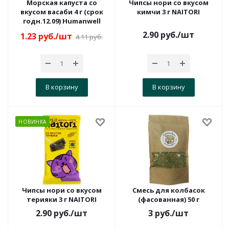
Морская капуста со
Чипсы нори со вкусом
вкусом васаби 4 г (срок
кимчи 3 г NAITORI
годн.12.09) Humanwell
2.90
руб.
/шт
1.23
руб.
/шт
4.11
руб.
В корзину
В корзину
НОВИНКА
Чипсы нори со вкусом
Смесь для колбасок
терияки 3 г NAITORI
(фасованная) 50 г
2.90
руб.
/шт
3
руб.
/шт