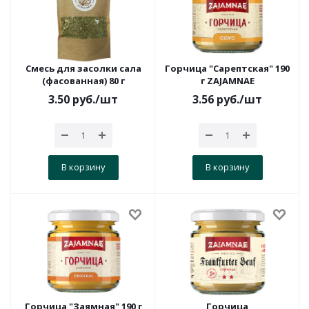
Смесь для засолки сала
Горчица "Сарептская" 190
(фасованная) 80 г
г ZAJAMNAE
3.50
руб.
/шт
3.56
руб.
/шт
В корзину
В корзину
Горчица "Заямная" 190 г
Горчица