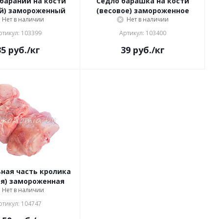
бараний на кости
Седло барашка на кости
ой) замороженный
(весовое) замороженное
Нет в наличии
Нет в наличии
ртикул: 103399
Артикул: 103400
35
руб.
/кг
39
руб.
/кг
ная часть кролика
ая) замороженная
Нет в наличии
ртикул: 104747