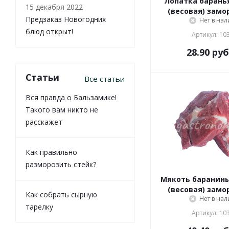
Лопатка баранья
15 декабря 2022
(весовая) зам
Предзаказ Новогодних
Нет в на
блюд открыт!
Артикул: 10
28.90
руб
Статьи
Все статьи
Вся правда о Бальзамике!
Такого вам никто не
расскажет
Как правильно
разморозить стейк?
Мякоть баранины
(весовая) зам
Как собрать сырную
Нет в на
тарелку
Артикул: 10