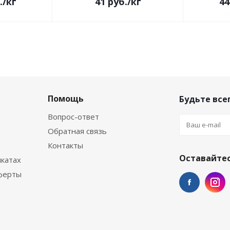
.
/кг
41
руб.
/кг
44
Помощь
Будьте всег
Вопрос-ответ
Обратная связь
Контакты
Оставайтес
катах
ферты