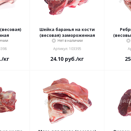
(весовая)
Шейка баранья на кости
Ребр
нная
(весовая) замороженная
(весов
личии
Нет в наличии
3398
Артикул: 103395
А
.
/кг
24.10
руб.
/кг
25