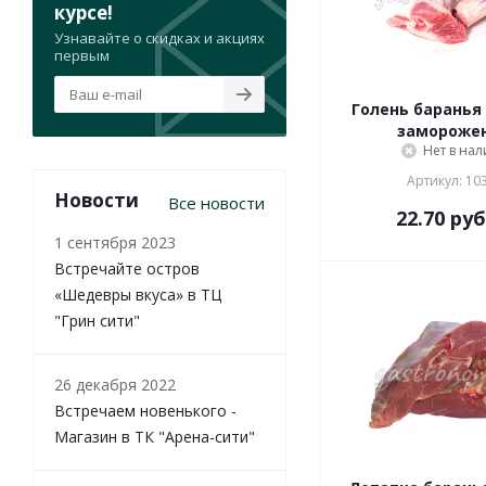
курсе!
Узнавайте о скидках и акциях
первым
Голень баранья 
замороже
Нет в на
Артикул: 10
Новости
Все новости
22.70
руб
1 сентября 2023
Встречайте остров
«Шедевры вкуса» в ТЦ
"Грин сити"
26 декабря 2022
Встречаем новенького -
Магазин в ТК "Арена-сити"