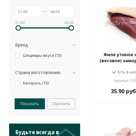
21.60
44.50
Бренд
Филе утиное 
Шедевры вкуса (
15
)
(весовое) зам
Страна изготовления
Есть в на
Артикул: 10
Беларусь (
15
)
35.90
руб
Сбросить
Будьте всегда в