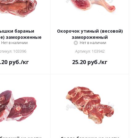
ышки бараньи
Окорочок утиный (весовой)
ые) замороженные
замороженный
Нет в наличии
Нет в наличии
ртикул: 103396
Артикул: 103942
.20
руб.
/кг
25.20
руб.
/кг