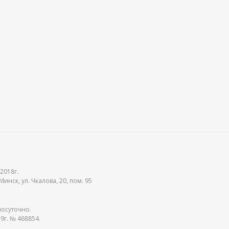
2018г.
инск, ул. Чкалова, 20, пом. 95
лосуточно.
9г. № 468854.