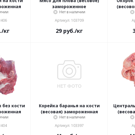
 на кости
Мясо для плова (весовое)
Окорок 
ороженная
замороженное
(весов
личии
Нет в наличии
3406
Артикул: 103709
А
.
/кг
29
руб.
/кг
 без кости
Корейка баранья на кости
Централь
ороженная
(весовая) замороженная
(весов
личии
Нет в наличии
3404
Артикул: 103397
А