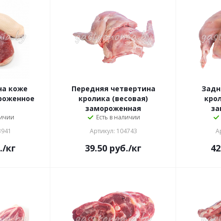
на коже
Передняя четвертина
Задн
ороженное
кролика (весовая)
крол
замороженная
за
личии
Есть в наличии
3941
Артикул: 104743
А
.
/кг
39.50
руб.
/кг
42