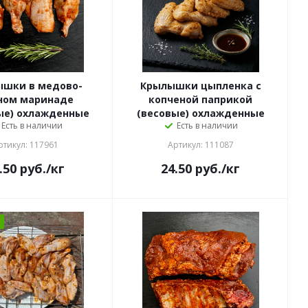
шки в медово-
Крылышки цыпленка с
ном маринаде
копченой паприкой
ые) охлажденные
(весовые) охлажденные
Есть в наличии
Есть в наличии
ртикул: 117961
Артикул: 111087
.50
руб.
/кг
24.50
руб.
/кг