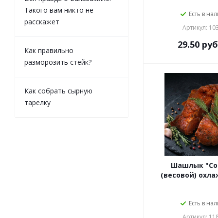
Такого вам никто не
Есть в на
расскажет
Артикул: 10
29.50
руб
Как правильно
разморозить стейк?
Как собрать сырную
тарелку
Шашлык "Со
(весовой) охл
Есть в на
Артикул: 11