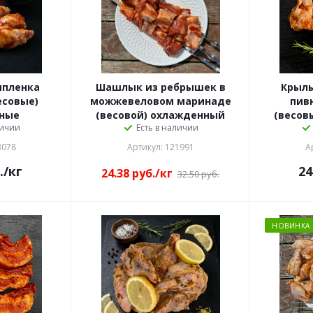
пленка
Шашлык из ребрышек в
Крылы
есовые)
можжевеловом маринаде
пив
ные
(весовой) охлажденный
(весов
личии
Есть в наличии
3078
Артикул: 121991
А
.
/кг
24
24.38
руб.
/кг
32.50
руб.
НОВИНКА