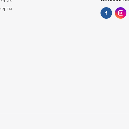
катах
ферты