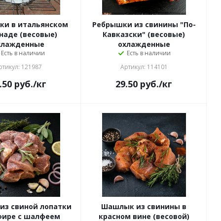
и в итальянском
Ребрышки из свинины "По-
наде (весовые)
Кавказски" (весовые)
хлажденные
охлажденные
Есть в наличии
Есть в наличии
ртикул: 121987
Артикул: 114101
.50
руб.
/кг
29.50
руб.
/кг
из свиной лопатки
Шашлык из свинины в
фире с шалфеем
красном вине (весовой)