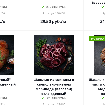
(весов
личии
Есть в наличии
3059
Артикул: 102603
А
.
/кг
29.50
руб.
/кг
31
НОВИНКА
чный"
Шашлык из свинины в
Шашлык 
ажденный
свекольно-пивном
части 
маринаде (весовой)
мед
охлажденный
о
личии
Есть в наличии
8314
Артикул: 117960
А