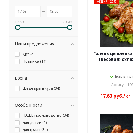
АКЦИЯ -25%
17.63
43.90
Наши предложения
Голень цыпленка
Хит (
4
)
(весовая) охл
Новинка (
11
)
Есть в на
Бренд
Артикул: 10
Шедевры вкуса (
34
)
17.63
руб.
/кг
Особенности
НАШЕ производство (
34
)
для детей (
1
)
для гриля (
34
)