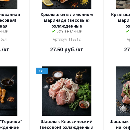
нованная
Крылышки в лимонном
Крылышк
есовая)
маринаде (весовые)
мари
ная
охлажденные
о
личии
Есть в наличии
3624
Артикул: 118312
А
.
/кг
27.50
руб.
/кг
27
ХИТ
"Терияки"
Шашлык Классический
Шашлык 
ажденное
(весовой) охлажденный
на ке