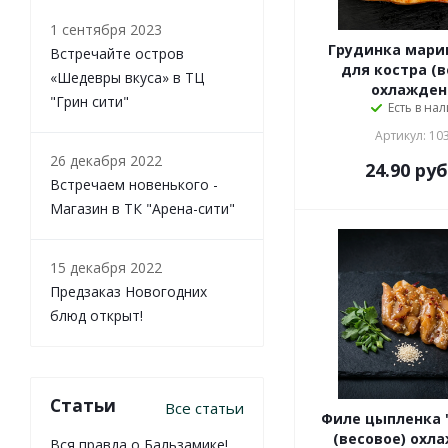
1 сентября 2023
Грудинка мари
Встречайте остров
для костра (в
«Шедевры вкуса» в ТЦ
охлажден
"Грин сити"
Есть в на
Артикул: 10
26 декабря 2022
24.90
руб
Встречаем новенького -
Магазин в ТК "Арена-сити"
15 декабря 2022
Предзаказ Новогодних
блюд открыт!
Статьи
Все статьи
Филе цыпленка 
(весовое) охл
Вся правда о Бальзамике!