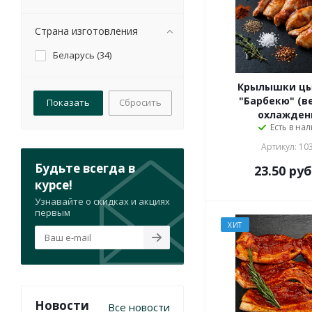
Страна изготовления
Беларусь (
34
)
Крылышки цы
"Барбекю" (в
Сбросить
охлажден
Есть в на
Артикул: 10
Будьте всегда в
23.50
руб
курсе!
Узнавайте о скидках и акциях
первым
ХИТ
Новости
Все новости