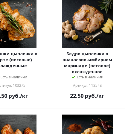
шки цыпленка в
Бедро цыпленка в
рте (весовые)
ананасово-имбирном
хлажденные
маринаде (весовое)
охлажденное
Есть в наличии
Есть в наличии
ртикул: 103275
Артикул: 113548
.50
руб.
/кг
22.50
руб.
/кг