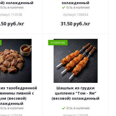
ой) охлажденный
охлажденный
Есть в наличии
Есть в наличии
ртикул: 114108
Артикул: 106634
.50
руб.
/кг
31.50
руб.
/кг
НОВИНКА
из тазобедренной
Шашлык из грудки
свинины пивной с
цыпленка "Том - Ям"
ом (весовой)
(весовой) охлажденный
хлажденный
Есть в наличии
Есть в наличии
ртикул: 125034
Артикул: 125028