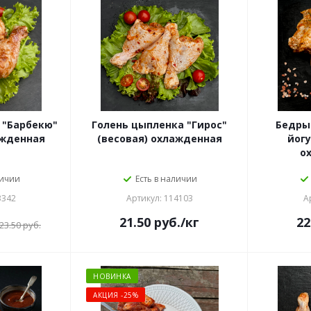
 "Барбекю"
Голень цыпленка "Гирос"
Бедры
ажденная
(весовая) охлажденная
йогу
о
личии
Есть в наличии
3342
Артикул: 114103
А
21.50
руб.
/кг
22
23.50
руб.
НОВИНКА
АКЦИЯ -25%