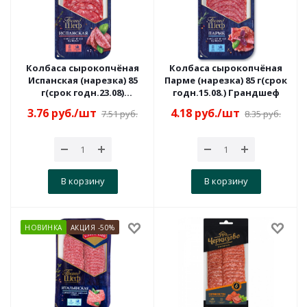
Колбаса сырокопчёная
Колбаса сырокопчёная
Испанская (нарезка) 85
Парме (нарезка) 85 г(срок
г(срок годн.23.08)
годн.15.08.) Грандшеф
Грандшеф
3.76
руб.
/шт
4.18
руб.
/шт
7.51
руб.
8.35
руб.
В корзину
В корзину
НОВИНКА
АКЦИЯ -50%