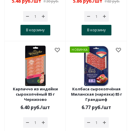
5.48
руб.
/шт
5.86
руб.
/шт
7.30
руб.
7.82
руб.
В корзину
В корзину
НОВИНКА
Карпаччо из индейки
Колбаса сырокопчёная
сырокопчёный 85 г
Миланская (нарезка) 85 г
Черкизово
Грандшеф
6.40
руб.
/шт
6.77
руб.
/шт