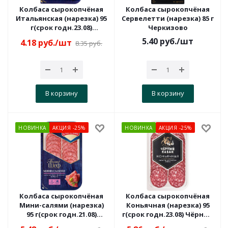
Колбаса сырокопчёная
Колбаса сырокопчёная
Итальянская (нарезка) 95
Сервелетти (нарезка) 85 г
г(срок годн.23.08)
Черкизово
Грандшеф
5.40
руб.
/шт
4.18
руб.
/шт
8.35
руб.
В корзину
В корзину
НОВИНКА
АКЦИЯ -25%
НОВИНКА
АКЦИЯ -25%
Колбаса сырокопчёная
Колбаса сырокопчёная
Мини-салями (нарезка)
Коньячная (нарезка) 95
95 г(срок годн.21.08)
г(срок годн.23.08) Чёрный
Грандшеф
Кабан