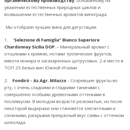
органическому производству
, основанному на
уважении естественных природных циклов и
возвышении естественных ароматов винограда.
Мы отобрали лучшие вина для дегустации:
1. "
Selezione di Famiglia" Bianco Superiore
Chardonnay Sicilia DOP
. – Минеральный аромат с
отсылками к кремню, нотами тропических фруктов,
мякоти инжира и засахаренных цитрусовых. 2-е место в
ТОП 25 белых вин Южной Италии
2.
Fondirò - Az.Agr. Milazzo
- Созревшие фрукты во
рту, с очень сладкими и гладкими танинами с
совершенно особыми древесными оттенками в
послевкусии. В молодом возрасте резковатые, но после
некоторой выдержки они становятся элегантными и
сложными, раскрывая прекрасный вкус сливы с оттенком
шоколада.