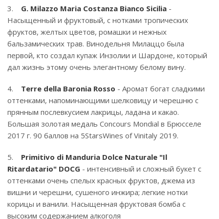
3.
G. Milazzo Maria Costanza Bianco Sicilia
-
Насыщенный и фруктовый, с нотками тропических
фруктов, желтых цветов, ромашки и нежных
бальзамических трав. Винодельня Милаццо была
первой, кто создал купаж Инзолии и Шардоне, который
дал жизнь этому очень элегантному белому вину.
4.
Terre della Baronia Rosso
- Аромат богат сладкими
оттенками, напоминающими шелковицу и черешню с
прянным послевкусием лакрицы, ладана и какао.
Большая золотая медаль Concours Mondial в Брюсселе
2017 г. 90 баллов на 5StarsWines of Vinitaly 2019.
5.
Primitivo di Manduria Dolce Naturale "Il
Ritardatario" DOCG
- интенсивный и сложный букет с
оттенками очень спелых красных фруктов, джема из
вишни и черешни, сушеного инжира; легкие нотки
корицы и ванили. Насыщенная фруктовая бомба с
высоким содержанием алкоголя