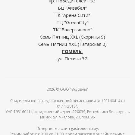
пр. Победителей 133
БЦ "Аквабел"
ТК "Арена Сити"
ТЦ "GreenCity"
ТК "Валерьяново"
Семь Пятниц XXL (Скорины 9)
Семь Пятниц XXL (Татарская 2)
ГОМЕЛЬ:
ул. Песина 32
2026 © ООО "Вкусвэлл"
Свидетельство о государственной регистрации № 193160414 от
01.11.2018г.
УНП 193160414, юридический адрес: 220039, Республика Беларусь, г.
Минск, ул. Чкалова, 20, пом. 95
Интернет-магазин gastronomia.by.
Режим работы: c 9:00 до 21:00, прием заказов в онлайн режиме: