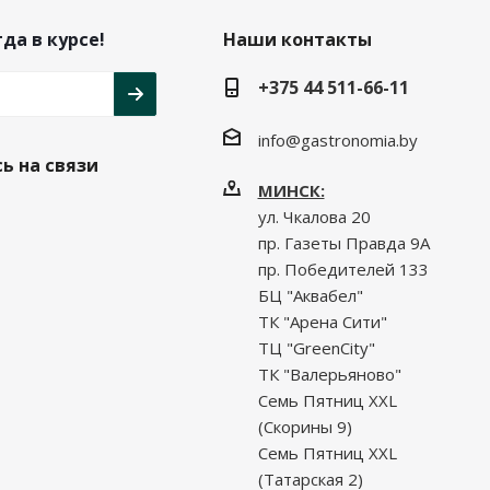
да в курсе!
Наши контакты
+375 44 511-66-11
info@gastronomia.by
ь на связи
МИНСК:
ул. Чкалова 20
пр. Газеты Правда 9А
пр. Победителей 133
БЦ "Аквабел"
ТК "Арена Сити"
ТЦ "GreenCity"
ТК "Валерьяново"
Семь Пятниц XXL
(Скорины 9)
Семь Пятниц XXL
(Татарская 2)