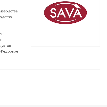
изводства.
водство
их
я
дуктов
 «Кедровое