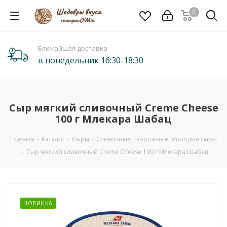
0
Ближайшая доставка
в понедельник 16:30-18:30
Сыр мягкий сливочный Creme Cheese
100 г Млекара Шабац
Главная
-
Каталог
-
Сыры
-
Сливочные, творожные, молодые сыры
-
Сыр мягкий сливочный Creme Cheese 100 г Млекара Шабац
НОВИНКА