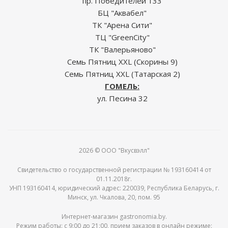
пр. Победителей 133
БЦ "Аквабел"
ТК "Арена Сити"
ТЦ "GreenCity"
ТК "Валерьяново"
Семь Пятниц XXL (Скорины 9)
Семь Пятниц XXL (Татарская 2)
ГОМЕЛЬ:
ул. Песина 32
2026 © ООО "Вкусвэлл"
Свидетельство о государственной регистрации № 193160414 от
01.11.2018г.
УНП 193160414, юридический адрес: 220039, Республика Беларусь, г.
Минск, ул. Чкалова, 20, пом. 95
Интернет-магазин gastronomia.by.
Режим работы: c 9:00 до 21:00, прием заказов в онлайн режиме: