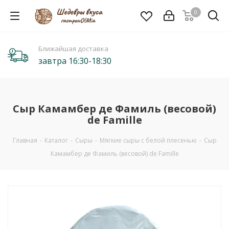
0
Ближайшая доставка
завтра 16:30-18:30
Сыр Камамбер де Фамиль (весовой)
de Famille
Главная
-
Каталог
-
Сыры
-
Мягкие сыры с белой плесенью
-
Сыр
Камамбер де Фамиль (весовой) de Famille