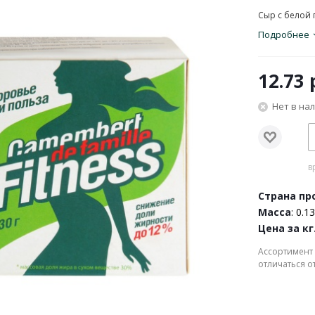
Сыр с белой
Подробнее
12.73
р
Нет в на
в
Страна пр
Масса
: 0.13
Цена за кг
Ассортимент 
отличаться о