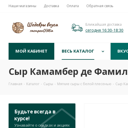
Наши магазины
Доставка
Оплата
Обратная связь
Ближайшая доставка
сегодня 16:30-18:30
МОЙ КАБИНЕТ
ВЕСЬ КАТАЛОГ
ВКУ
Сыр Камамбер де Фамиль 
Главная
-
Каталог
-
Сыры
-
Мягкие сыры с белой плесенью
-
Сыр Ка
Будьте всегда в
курсе!
Узнавайте о скидках и акциях