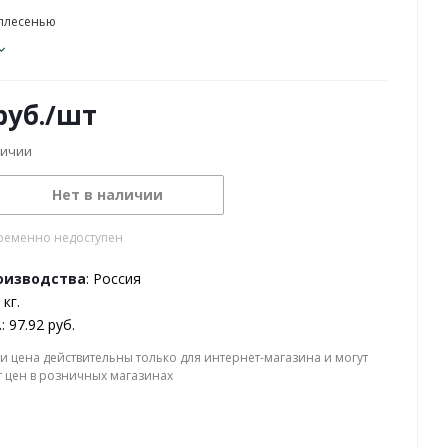
 плесенью
уб.
/шт
личии
Нет в наличии
ременно недоступен
оизводства
: Россия
 кг.
.
: 97.92 руб.
и цена действительны только для интернет-магазина и могут
т цен в розничных магазинах