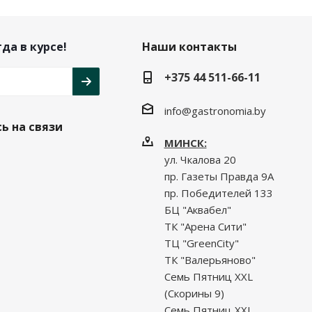
да в курсе!
Наши контакты
+375 44 511-66-11
info@gastronomia.by
ь на связи
МИНСК:
ул. Чкалова 20
пр. Газеты Правда 9А
пр. Победителей 133
БЦ "Аквабел"
ТК "Арена Сити"
ТЦ "GreenCity"
ТК "Валерьяново"
Семь Пятниц XXL
(Скорины 9)
Семь Пятниц XXL