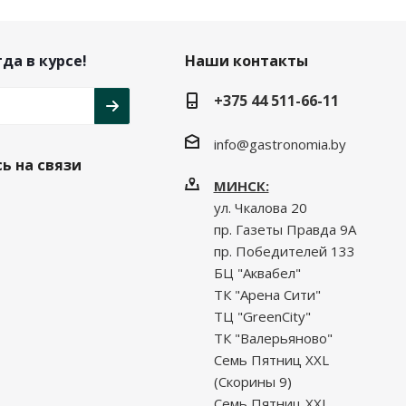
да в курсе!
Наши контакты
+375 44 511-66-11
info@gastronomia.by
ь на связи
МИНСК:
ул. Чкалова 20
пр. Газеты Правда 9А
пр. Победителей 133
БЦ "Аквабел"
ТК "Арена Сити"
ТЦ "GreenCity"
ТК "Валерьяново"
Семь Пятниц XXL
(Скорины 9)
Семь Пятниц XXL