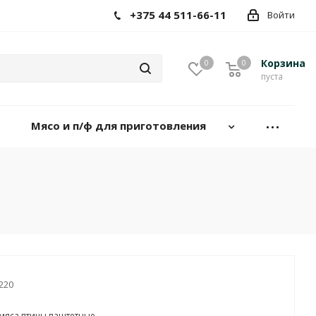
+375 44 511-66-11
Войти
Корзина
0
0
пуста
Мясо и п/ф для приготовления
220
мяса птицы паштетные