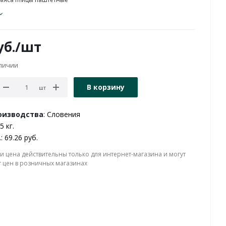
б.
/шт
аличии
В корзину
шт
оизводства
: Словения
5 кг.
.
: 69.26 руб.
и цена действительны только для интернет-магазина и могут
т цен в розничных магазинах