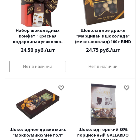
Набор шоколадных
Шоколадное драже
конфет "Красная
"Марципан в шоколаде"
подарочная упаковка"
(микс шоколад) 100 г BIND
110 г BIND
24.50
руб.
/шт
24.75
руб.
/шт
Нет в наличии
Нет в наличии
Шоколадное драже микс
Шоколад горький 83%
"Мокко/Микс/Ментол"
порционный GALLARDO