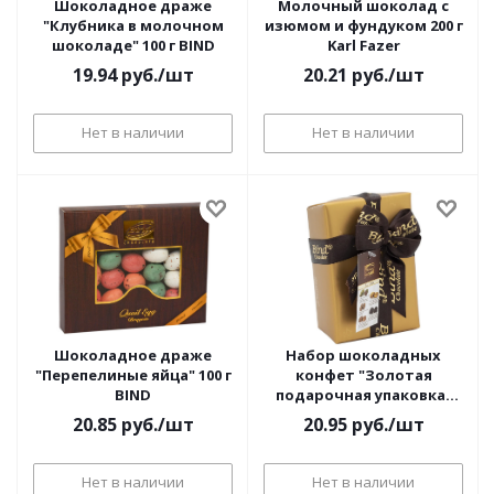
Шоколадное драже
Молочный шоколад с
"Клубника в молочном
изюмом и фундуком 200 г
шоколаде" 100 г BIND
Karl Fazer
19.94
руб.
/шт
20.21
руб.
/шт
Нет в наличии
Нет в наличии
Шоколадное драже
Набор шоколадных
"Перепелиные яйца" 100 г
конфет "Золотая
BIND
подарочная упаковка"
110 г BIND
20.85
руб.
/шт
20.95
руб.
/шт
Нет в наличии
Нет в наличии