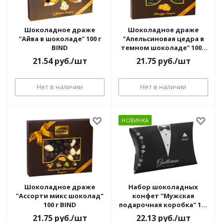
Шоколадное драже
Шоколадное драже
"Айва в шоколаде" 100 г
"Апельсиновая цедра в
BIND
темном шоколаде" 100 г
BIND
21.54
руб.
/шт
21.75
руб.
/шт
Нет в наличии
Нет в наличии
НОВИНКА
Шоколадное драже
Набор шоколадных
"Ассорти микс шоколад"
конфет "Мужская
100 г BIND
подарочная коробка" 120
г BIND
21.75
руб.
/шт
22.13
руб.
/шт