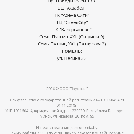
пр. Победителей 133
БЦ "Аквабел"
ТК "Арена Сити"
ТЦ "GreenCity"
ТК "Валерьяново"
Семь Пятниц XXL (Скорины 9)
Семь Пятниц XXL (Татарская 2)
ГОМЕЛЬ:
ул. Песина 32
2026 © ООО "Вкусвэлл"
Свидетельство о государственной регистрации № 193160414 от
01.11.2018г.
УНП 193160414, юридический адрес: 220039, Республика Беларусь, г.
Минск, ул. Чкалова, 20, пом. 95
Интернет-магазин gastronomia.by.
Режим работы: c 9:00 до 21:00, прием заказов в онлайн режиме: