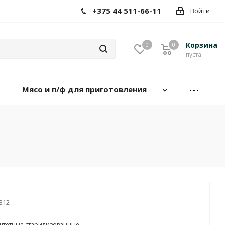
+375 44 511-66-11
Войти
Корзина
0
0
пуста
Мясо и п/ф для приготовления
312
штетные старилизованные