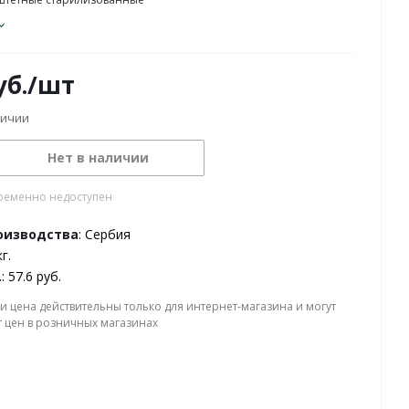
б.
/шт
личии
Нет в наличии
ременно недоступен
оизводства
: Сербия
кг.
.
: 57.6 руб.
и цена действительны только для интернет-магазина и могут
т цен в розничных магазинах