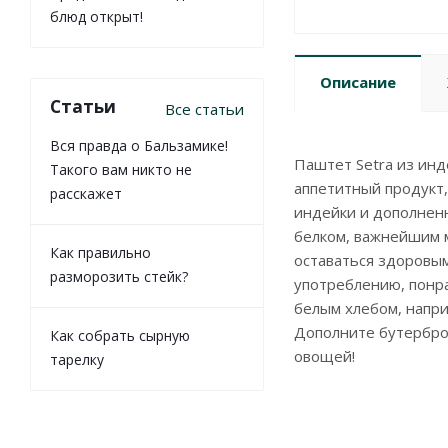
блюд открыт!
Описание
Статьи
Все статьи
Вся правда о Бальзамике!
Паштет Setra из инд
Такого вам никто не
аппетитный продукт,
расскажет
индейки и дополнен
белком, важнейшим 
Как правильно
оставаться здоровым
разморозить стейк?
употреблению, понра
белым хлебом, наприм
Дополните бутербро
Как собрать сырную
овощей!
тарелку