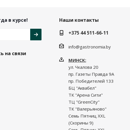
да в курсе!
Наши контакты
+375 44 511-66-11
info@gastronomia.by
ь на связи
МИНСК:
ул. Чкалова 20
пр. Газеты Правда 9А
пр. Победителей 133
БЦ "Аквабел"
ТК "Арена Сити"
ТЦ "GreenCity"
ТК "Валерьяново"
Семь Пятниц XXL
(Скорины 9)
Семь Пятниц XXL